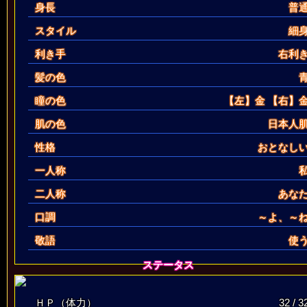
身長
普
スタイル
細
利き手
右利
髪の色
瞳の色
【左】
金
【右】
肌の色
日本人
性格
おとなし
一人称
二人称
あな
口調
～よ、～
敬語
使
ステータス
ＨＰ（体力）
32 / 3