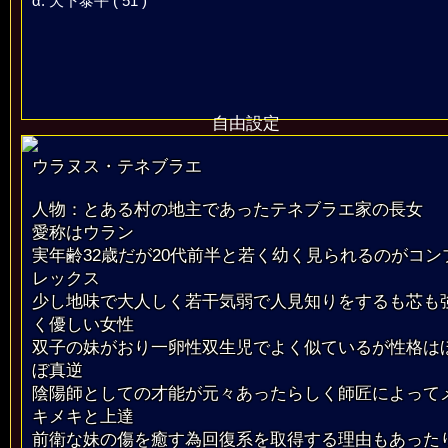
α. 天下泰平 ( 51 )
自由設定
ウラヌス・テネブラエ
人物：とある村の地主であったテネブラエ家の長女
愛称はウラン
実年齢32歳だが20代前半と若く幼く見られるのがコン
レックス
少し地味で大人しく若干気弱で人見知りをするも芯も
く優しい女性
双子の妹がおり一卵性双生児でよく似ているが性格は
ぼ真逆
陰陽師としての才能が元々あったらしく師匠によって
キメキと上達
前衛な妹の傷を癒す為回復系を取得する理由もあった