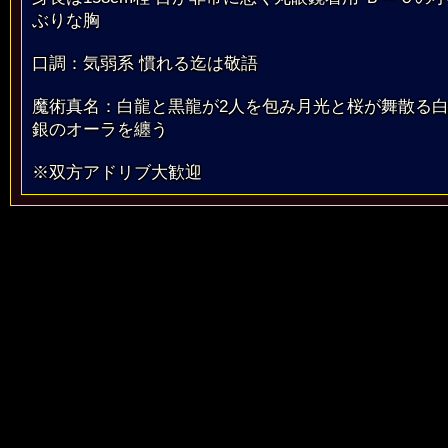
ぶりな胸
口調：気弱系 慣れる迄は敬語
魔術真名：白龍と黒龍が2人を包み月光と桜が舞散る
銀のオーラを纏う
※双方アドリブ大歓迎