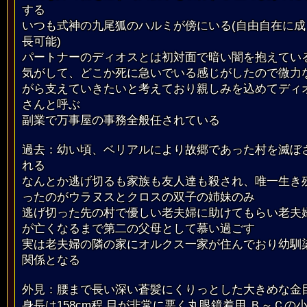
する
いつも式神の九尾狐のハルミが傍にいる(自由自在に成
長可能)
パートナーのディオスとは初対面で暗い闇を抱えてい
気がして、どこか死に急いでいる感じがしたので微力
がら支えていきたいと考えており親しみを込めてディ
さんと呼ぶ
副業で万事屋の事務全般任されている
過去：幼い頃、ベリアルにより故郷であった村を滅ぼ
れる
なんとか逃げ切るも家族も友人達も殺され、唯一生き
ったのがウラヌスとクロスの双子の姉妹のみ
逃げ切った先の村で優しい老夫婦に助けてもらい老夫
が亡くなるまで第二の父母として慕い過ごす
実は老夫婦の隣の家にオルクス一家が住んでおり幼馴
関係となる
外見：腰まで長い深い蒼髪にくりっとした大きめな金
身長は158cm程 目が非常に悪く丸眼鏡着用 Ｂ～Ｃの