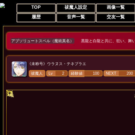
TOP
祓魔人設定
画像一覧
履歴
音声一覧
交友一覧
アブソリュートスペル（魔術真名）
《未称号》
ウラヌス・テネブラエ
祓魔人
Lv
2
経験値
100
NEXT
200