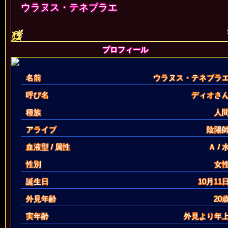
ウラヌス・テネブラエ
プロフィール
名前
ウラヌス・テネブラ
呼び名
ディオさ
種族
人
アライブ
陰陽
血液型 / 属性
Ａ / 
性別
女
誕生日
10月11
外見年齢
20
実年齢
外見より年