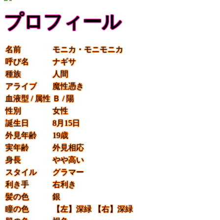
プロフィール
名前
モニカ・モニモニカ
呼び名
ナギサ
種族
人間
アライブ
魔性憑き
血液型 / 属性
Ｂ / 陽
性別
女性
誕生日
8月15日
外見年齢
19歳
実年齢
外見相応
身長
やや高い
スタイル
グラマー
利き手
右利き
髪の色
銀
瞳の色
【左】
深緑
【右】
深緑