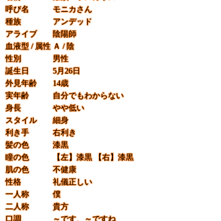
呼び名
モニカさん
種族
アンデッド
アライブ
陰陽師
血液型 / 属性
Ａ / 陰
性別
男性
誕生日
5月26日
外見年齢
14歳
実年齢
自分でもわからない
身長
やや低い
スタイル
細身
利き手
右利き
髪の色
漆黒
瞳の色
【左】
漆黒
【右】
漆黒
肌の色
不健康
性格
礼儀正しい
一人称
僕
二人称
貴方
口調
～です、～ですね