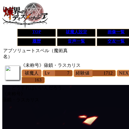
TOP
祓魔人設定
画像一覧
履歴
音声一覧
交友一覧
アブソリュートスペル（魔術真
名）
《未称号》
薙鎖・ラスカリス
祓魔人
Lv
7
経験値
1712
NEX
163
……どうすればいいんだろう。
《未称号》
薙鎖・ラスカリス