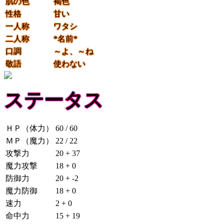
肌の色
褐色
性格
甘い
一人称
ワタシ
二人称
*名前*
口調
～よ、～ね
敬語
使わない
ステータス
ＨＰ（体力）
60 / 60
ＭＰ（魔力）
22 / 22
攻撃力
20 + 37
魔力攻撃
18 + 0
防御力
20 + -2
魔力防御
18 + 0
速力
2 + 0
命中力
15 + 19