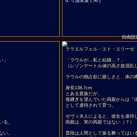
α. 守護友愛 ( 96 )
自由設
ララエルフェル・エト・エリーゼ
い」
「ラウルが…私と結婚…？」
（レゾンデートル値の高さ故混乱
ラウルの独占欲に嬉しさと、体の
身長138.7cm
とある貴族だが、
後継ぎを望んでいた両親からは『
として虐待されて育つ。
。
ゼヴィ夫人によると、彼女を虐待
いる。
両親は、実の両親ではない（？）
ない。
普段は人間として振る舞ってはい