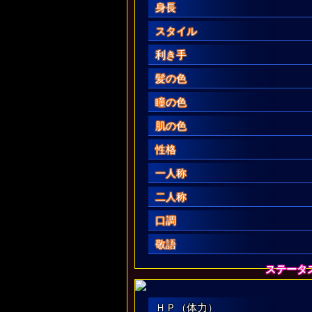
身長
スタイル
利き手
髪の色
瞳の色
肌の色
性格
一人称
二人称
口調
敬語
ステータ
ＨＰ（体力）