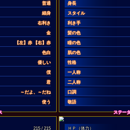
普通
身長
細身
スタイル
右利き
利き手
金
髪の色
【左】
赤
【右】
赤
瞳の色
色白
肌の色
優しい
性格
僕
一人称
君
二人称
～だよ、～だね
口調
使う
敬語
ス
ステー
215 / 215
ＨＰ（体力）