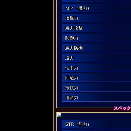
ＭＰ（魔力）
攻撃力
魔力攻撃
防御力
魔力防御
速力
命中力
回避力
抵抗力
運命力
スペック
STR（筋力）