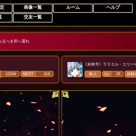
定
画像一覧
ルーム
ヘルプ
覧
交友一覧
《未称号》
ララエル・エリー
10344
NEXT
416
喰人
Lv
28
経験