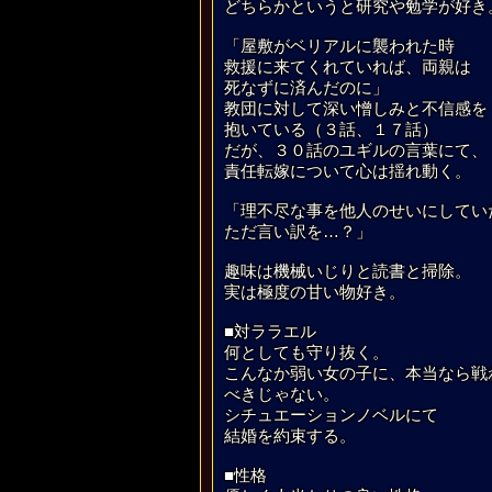
どちらかというと研究や勉学が好き
「屋敷がベリアルに襲われた時
救援に来てくれていれば、両親は
死なずに済んだのに」
教団に対して深い憎しみと不信感を
抱いている（３話、１７話）
だが、３０話のユギルの言葉にて、
責任転嫁について心は揺れ動く。
「理不尽な事を他人のせいにしてい
ただ言い訳を…？」
趣味は機械いじりと読書と掃除。
実は極度の甘い物好き。
■対ララエル
何としても守り抜く。
こんなか弱い女の子に、本当なら戦
べきじゃない。
シチュエーションノベルにて
結婚を約束する。
■性格