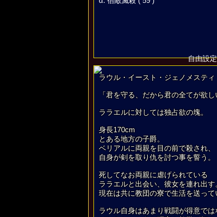
α. 宿敵滅殺 ( 59 )
自由設定
ラウル・イースト・ジェノメスティ
「君を守る、だから君の全てが欲し
ララエルに対しては独占欲の塊。
身長170cm
とある地方の子爵。
ベリアルに両親を目の前で殺され、
自身が剣を取り仇を討つ事を誓う。
死してなお両親に虐げられている
ララエルと出会い、彼女を連れ出す
現在は共に教団の寮で生活を送って
ラウル自身はあまり戦闘が得意では