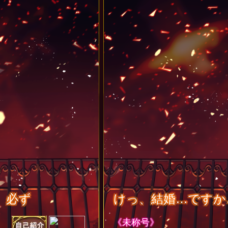
、必ず
けっ、結婚…ですか
《未称号》