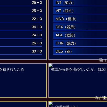
25 + 0
INT（知力）
25 + 0
VIT（頑丈）
22 + 0
MND（精神）
34 + 0
DEX（器用）
24 + 0
AGL（敏捷）
26 + 0
CHR（魅力）
30 + 0
DES（運）
理由
を殺されたため
教団から身を潜めていたが、観念
存在理