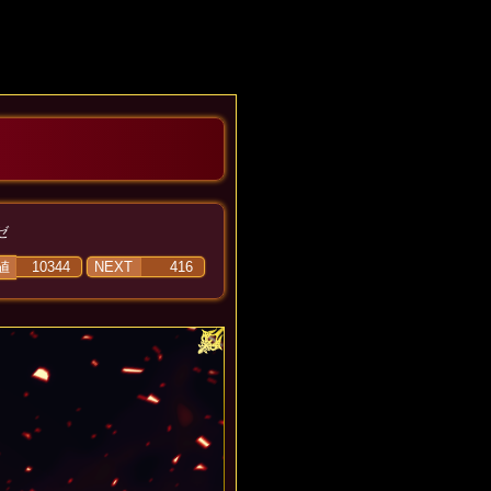
ゼ
値
10344
NEXT
416