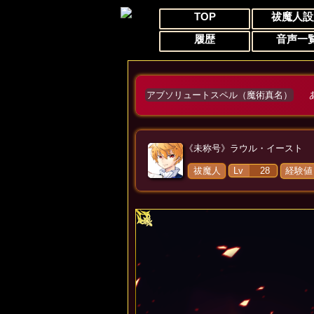
TOP
祓魔人設
履歴
音声一
アブソリュートスペル（魔術真名）
《未称号》
ラウル・イースト
祓魔人
Lv
28
経験値