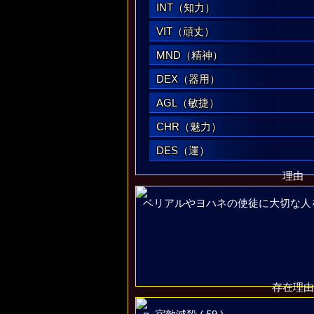
INT（知力）
VIT（頑丈）
MND（精神）
DEX（器用）
AGL（敏捷）
CHR（魅力）
DES（運）
理由
ベリアルやヨハネの使徒に大切な人
存在理由