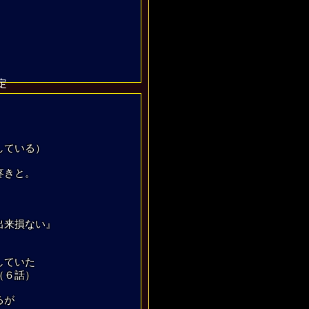
定
している）
疼きと。
出来損ない』
していた
（６話）
るが