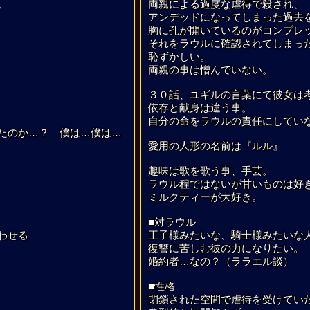
。
両親による過度な虐待で殺され、
アンデッドになってしまった過去
胸に孔が開いているのがコンプレ
それをラウルに確認されてしまっ
恥ずかしい。
両親の事は憎んでいない。
３０話、ユギルの言葉にて彼女は
依存と献身は違う事。
自分の命をラウルの責任にしてい
たのか…？ 僕は…僕は…
愛用の人形の名前は『ルル』
趣味は歌を歌う事、手芸。
ラウル程ではないが甘いものは好
ミルクティーが大好き。
■対ラウル
わせる
王子様みたいな、騎士様みたいな
復讐に苦しむ彼の力になりたい。
婚約者…なの？（ララエル談）
■性格
閉鎖された空間で虐待を受けてい