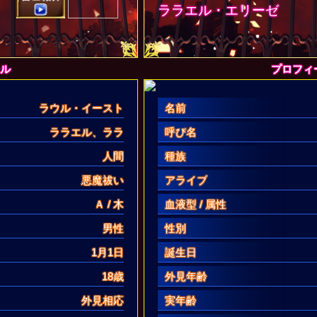
ララエル・エリーゼ
ル
プロフィ
ラウル・イースト
名前
ララエル、ララ
呼び名
人間
種族
悪魔祓い
アライブ
Ａ / 木
血液型 / 属性
男性
性別
1月1日
誕生日
18歳
外見年齢
外見相応
実年齢