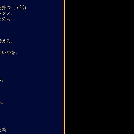
を持つ（７話）
ックス。
たのも
考える。
ないかを。
き。
人。
た為