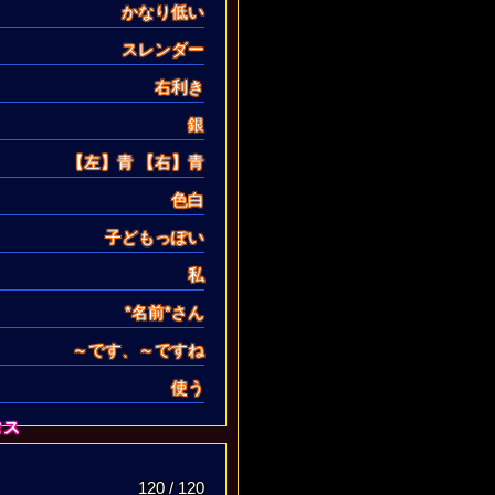
かなり低い
スレンダー
右利き
銀
【左】
青
【右】
青
色白
子どもっぽい
私
*名前*さん
～です、～ですね
使う
タス
120 / 120