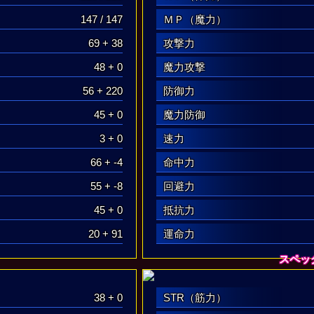
147 / 147
ＭＰ（魔力）
69 + 38
攻撃力
48 + 0
魔力攻撃
56 + 220
防御力
45 + 0
魔力防御
3 + 0
速力
66 + -4
命中力
55 + -8
回避力
45 + 0
抵抗力
20 + 91
運命力
スペッ
38 + 0
STR（筋力）