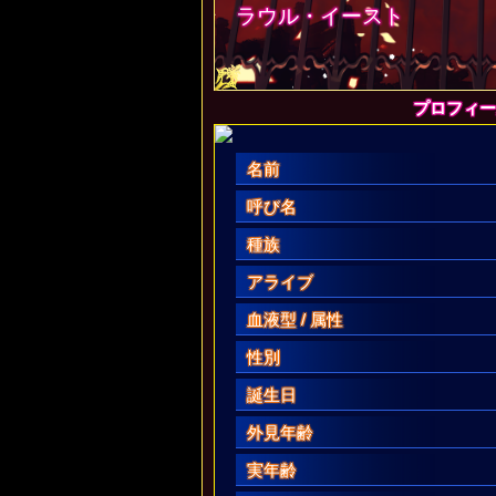
ラウル・イースト
プロフィー
名前
呼び名
種族
アライブ
血液型 / 属性
性別
誕生日
外見年齢
実年齢