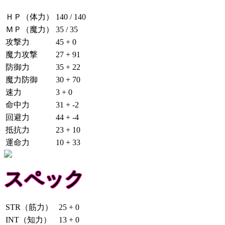
ＨＰ（体力）
140 / 140
ＭＰ（魔力）
35 / 35
攻撃力
45 + 0
魔力攻撃
27 + 91
防御力
35 + 22
魔力防御
30 + 70
速力
3 + 0
命中力
31 + -2
回避力
44 + -4
抵抗力
23 + 10
運命力
10 + 33
スペック
STR（筋力）
25 + 0
INT（知力）
13 + 0