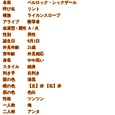
名前
ベルロック・シックザール
呼び名
リント
種族
ライカンスロープ
アライブ
断罪者
血液型 / 属性
Ａ / 火
性別
男性
誕生日
9月1日
外見年齢
21歳
実年齢
外見相応
身長
やや高い
スタイル
細身
利き手
右利き
髪の色
漆黒
瞳の色
【左】
赤
【右】
赤
肌の色
色白
性格
ツンツン
一人称
俺
二人称
アンタ