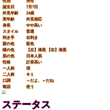
性別
男性
誕生日
7月7日
外見年齢
24歳
実年齢
外見相応
身長
やや高い
スタイル
普通
利き手
右利き
髪の色
藍色
瞳の色
【左】
漆黒
【右】
漆黒
肌の色
日本人肌
性格
計算高い
一人称
僕
二人称
キミ
口調
～だよ、～だね
敬語
使う
ステータス