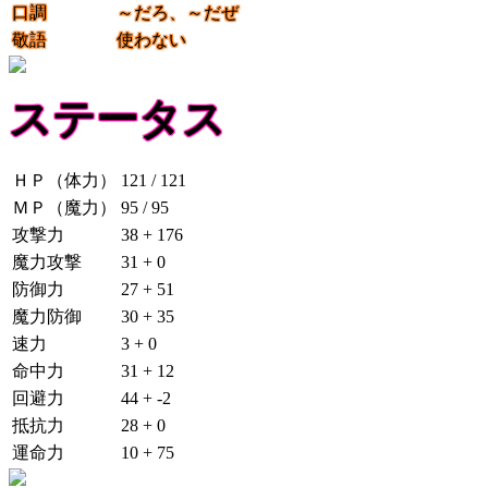
口調
～だろ、～だぜ
敬語
使わない
ステータス
ＨＰ（体力）
121 / 121
ＭＰ（魔力）
95 / 95
攻撃力
38 + 176
魔力攻撃
31 + 0
防御力
27 + 51
魔力防御
30 + 35
速力
3 + 0
命中力
31 + 12
回避力
44 + -2
抵抗力
28 + 0
運命力
10 + 75