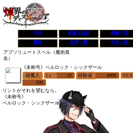
TOP
祓魔人設定
画像一覧
履歴
音声一覧
交友一覧
アブソリュートスペル（魔術真
名）
《未称号》
ベルロック・シックザール
祓魔人
Lv
16
経験値
4900
NEX
200
リントがそれを望むなら。
《未称号》
ベルロック・シックザール