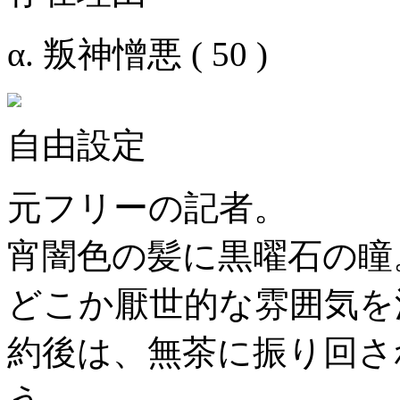
α. 叛神憎悪 ( 50 )
自由設定
元フリーの記者。
宵闇色の髪に黒曜石の瞳
どこか厭世的な雰囲気を
約後は、無茶に振り回さ