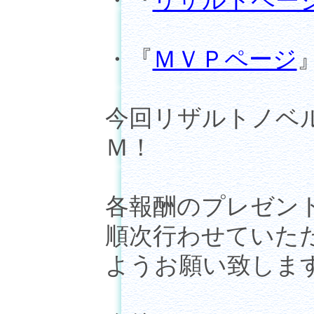
・『
リザルトペー
・『
ＭＶＰページ
今回リザルトノベ
Ｍ！
各報酬のプレゼン
順次行わせていた
ようお願い致しま