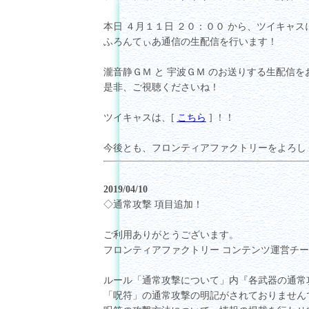
本日 ４月１１日 ２０：００ から、ツイキャス
ふろんてぃあ通信の生配信を行います！
瀧音静ＧＭ と 宇波ＧＭ のお送りする生配信
是非、ご視聴くださいね！
ツイキャスは、[
こちら
] ！！
今後とも、フロンティアファクトリーをよろし
2019/04/10
◇通常攻撃 項目追加！
ご利用ありがとうございます。
フロンティアファクトリー コンテンツ運営チ
ルール「通常攻撃について」内『各武器の通常
「呪符」の通常攻撃の明記がされておりません