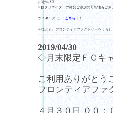
pnkjynpSD
※他クリエイターの突発ご参加の可能性もござ
ツイキャスは、[
こちら
] ！！
今後とも、フロンティアファクトリーをよろし
2019/04/30
◇月末限定ＦＣキ
ご利用ありがとう
フロンティアファ
４月３０日 ００：